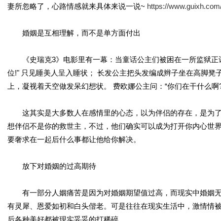
妻所忽略了，心路情感就来具体来说一说~
https://www.guixh.com
婚姻是互相理解，而不是单方面付出
《史瑞克3》电影里有一幕：当童话公主们被困在一所监狱正计
位!" 只见睡美人呈入睡状； 长发公主把头发编成辫子坐在高脚凳
上，凝视着天空做发呆幻想状。 费欧娜公主问：“你们在干什么啊?
这其实是大多数人在感情里的心态，以为伴侣的存在，是为了
想伴侣不是你的救世主，不过，他们确实可以成为打开你内心世
要奢求在一起后什么事都让他给你解决。
放下对婚姻的过高期待
有一部分人姻痛苦是因为对婚姻期望值过高，而现实中婚姻无
有灵犀、恩爱如初和白头偕老。可是往往在现实生活中，激情情
后各种美好都被现实妥妥的打稀碎。