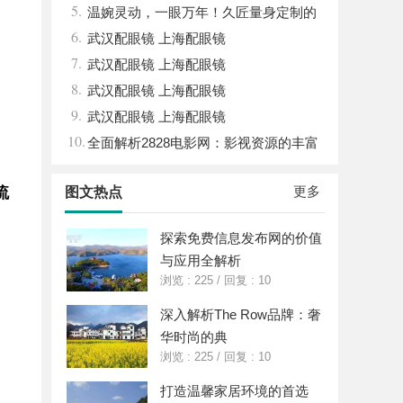
5.
温婉灵动，一眼万年！久匠量身定制的
6.
眉眼唇，才是你整张脸的点睛之笔！淡颜系
武汉配眼镜 上海配眼镜
7.
女生的气质加分项
武汉配眼镜 上海配眼镜
8.
武汉配眼镜 上海配眼镜
9.
武汉配眼镜 上海配眼镜
10.
全面解析2828电影网：影视资源的丰富
宝库及其使用指南
更多
流
图文热点
探索免费信息发布网的价值
与应用全解析
浏览 : 225
/
回复 : 10
深入解析The Row品牌：奢
华时尚的典
浏览 : 225
/
回复 : 10
打造温馨家居环境的首选