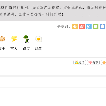
Q
新
腾
微
分享到 :
Q
浪
讯
信
空
微
微
间
博
博
握手
雷人
路过
鸡蛋
邀请
分享