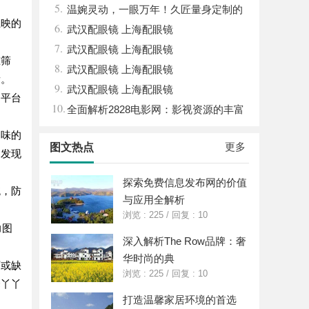
5.
温婉灵动，一眼万年！久匠量身定制的
上映的
6.
眉眼唇，才是你整张脸的点睛之笔！淡颜系
武汉配眼镜 上海配眼镜
7.
女生的气质加分项
武汉配眼镜 上海配眼镜
准筛
8.
武汉配眼镜 上海配眼镜
看。
9.
武汉配眼镜 上海配眼镜
，平台
10.
全面解析2828电影网：影视资源的丰富
宝库及其使用指南
口味的
更多
图文热点
，发现
探索免费信息发布网的价值
统，防
与应用全解析
浏览 : 225
/
回复 : 10
力图
深入解析The Row品牌：奢
华时尚的典
可或缺
浏览 : 225
/
回复 : 10
择丫丫
打造温馨家居环境的首选