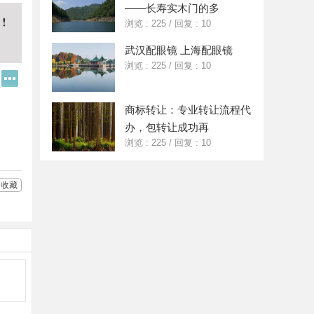
——长寿实木门的多
浏览 : 225
/
回复 : 10
武汉配眼镜 上海配眼镜
浏览 : 225
/
回复 : 10
Q
更
Q
多
好
分
商标转让：专业转让流程代
友
享
办，包转让成功再
浏览 : 225
/
回复 : 10
收藏