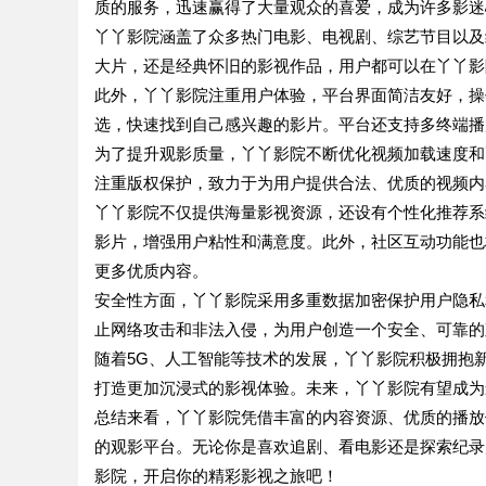
质的服务，迅速赢得了大量观众的喜爱，成为许多影迷
丫丫影院涵盖了众多热门电影、电视剧、综艺节目以及
大片，还是经典怀旧的影视作品，用户都可以在丫丫影
此外，丫丫影院注重用户体验，平台界面简洁友好，操
选，快速找到自己感兴趣的影片。平台还支持多终端播
为了提升观影质量，丫丫影院不断优化视频加载速度和
注重版权保护，致力于为用户提供合法、优质的视频内
丫丫影院不仅提供海量影视资源，还设有个性化推荐系
影片，增强用户粘性和满意度。此外，社区互动功能也
更多优质内容。
安全性方面，丫丫影院采用多重数据加密保护用户隐私
止网络攻击和非法入侵，为用户创造一个安全、可靠的
随着5G、人工智能等技术的发展，丫丫影院积极拥抱
打造更加沉浸式的影视体验。未来，丫丫影院有望成为
总结来看，丫丫影院凭借丰富的内容资源、优质的播放
的观影平台。无论你是喜欢追剧、看电影还是探索纪录
影院，开启你的精彩影视之旅吧！