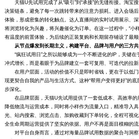
天猫U先试用完成了从“吸引”到“承接”的无缝衔接。淘宝
决策链条，避免了每一次跳转带来的注意力损耗。进入会场后
体验，形成密集的转化触点。达人直播间的实时试用展示、深
将浏览转化为兴趣，将兴趣催化为订单。在这一过程中，“小
有温度的前置体验，为后续的正装复购和长期留存铺设了最顺
从节点爆发到长期主义，构建平台、品牌与用户的三方共
“疯狂试用日”之所以能够成为一个不断进化的IP，关键
冲式增长，而是着眼于为品牌建立一套可复用、可迭代的拉新
在用户层面，活动的价值不只是即时省钱，更在于以低门
现更契合自我的产品与生活方式。这种“帮用户变得更好”的
步深化。
在品牌层面，天猫U先试用提供了一套低成本、高效率的
降低物流与运营成本，同时将小样作为流量入口，精准导入具
光、站内搜索、浏览点击、加购收藏到下单转化，全程可视化
全生命周期运营提供了坚实的依据。用户不再是面目模糊的流
对平台自身而言，通过对海量品牌试用数据的聚合与洞察，