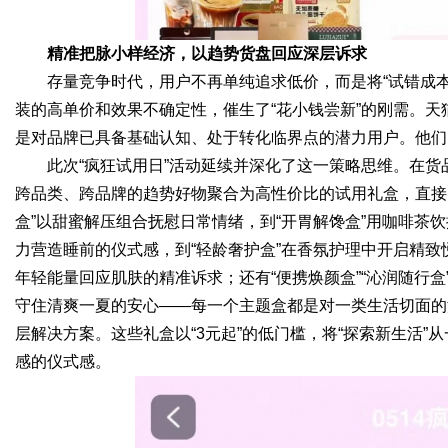
精准把脉小样经济，以趋势货盘回应深层诉求
存量竞争时代，用户不再单纯追求低价，而是将“试错成本
装的高单价和效果不确定性，催生了“花小钱尝新”的刚需。
是对品牌已具备基础认知、处于转化临界点的潜力用户。他们
此次“疯狂试用日”活动延续并深化了这一策略思维。在
跨品类、跨品牌的趋势好物聚合为高性价比的试用礼盒，直接
盒”以甜蜜解压组合抚慰日常情绪，到“开胃解馋盒”用咖啡茶
力营造睡前的仪式感，到“轻龄奢护盒”在香氛护理中开启精致悦
年轻能量回应肌肤的精准诉求；还有“便携焕颜盒”“沁润随行盒
守住清爽一夏的安心——每一个主题盒都是对一类生活切面的
层解决方案。这些礼盒以“3元起”的低门槛，将“探索新生活
感的仪式感。