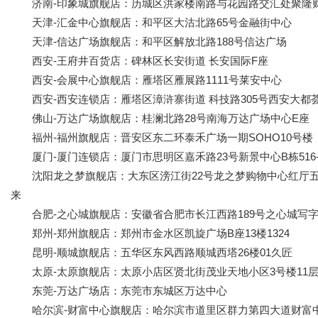
济南-印象城旗舰店：历城区洪家楼南路与花园路交汇处聚隆
天津-汇金中心旗舰店：和平区大沽北路65号金融街中心
天津-信达广场旗舰店：和平区解放北路188号信达广场
西安-王府井百货店：碑林区长安街道 长安国际F座
西安-会展中心旗舰店：雁塔区雁展路1111号莱安中心
西安-西安连锁店：雁塔区漳浒寨街道 科技路305号西安大都
佛山-万达广场旗舰店：桂澜北路28号南海万达广场中心E座
福州-福州旗舰店：晋安区东二环泰禾广场一期SOHO10号楼
厦门-厦门连锁店：厦门市思明区嘉禾路23号新景中心B栋516-5
沈阳龙之梦旗舰店：大东区滂江街22号龙之梦购物中心红厅五楼 
来
合肥-之心城旗舰店：安徽省合肥市长江西路189号之心城写字楼A
郑州-郑州旗舰店：郑州市金水区凯旋广场B座13楼1324
昆明-顺城旗舰店：五华区东风西路顺城西塔26楼01久匠
太原-太原旗舰店：太原小店区贤北街茂业天地小区3号楼11层1
东莞-万达广场店：东莞市东城区万达中心
哈尔滨-财富中心旗舰店：哈尔滨市道里区群力第四大道财富中心