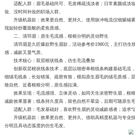
适配人群：眉毛基础尚可、毛发稀疏浅淡者；日常素颜或淡妆
妆、没时间补妆的职场人群。
升级机器款：效果更自然、更持久。使用脉冲电流仪细腻铺雾
现如轻纱覆面般的柔焦质感。
二、清羽眉：原生毛流感，根根分明的灵动野生
清羽眉是久匠爆款野生眉款，活动参考价1980元，主打仿生
感，减龄又显气质。
技术核心：双层根状线条，仿生毛流叠加
创新双层根状线条技术，底层以细密单根线条构建基础毛流，
细绒毛线条，长短错落、疏密有致，模拟原生眉毛的绒毛质感，
致自然、近看根根分明，原生感拉满。
效果呈现：毛流感强、立体灵动，如同天生浓密野生眉，根根
减龄效果显著；线条持久度高，留色自然不晕染，后期可随原生
适配人群：毛发基础好，喜欢野生眉的灵动减龄感者；追求“以
升级机器款：效果更自然、更持久。借助高精度机器与专业技
分明且具动态弧度的仿生毛发。