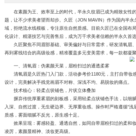
在素颜为王、效率至上的时代，半永久纹眉已成为精致女性的
题，让不少求美者望而却步。久匠（JON MAVIN）作为国内
域，拒绝流水线模板，专注原生自然质感。目前久匠已在全国布局8
化设计、精湛技艺与完善售后，成为万千求美者信赖的半永久首
久匠聚焦不同眉部基础、审美偏好与日常需求，研发清氧眉、
再到雾线结合的高级妆感，精准覆盖多元变美需求，每一款都凝聚
一、清氧眉：伪素颜天菜，眉粉扫过的通透柔雾
清氧眉是久匠热门入门款，活动参考价1180元，主打自带妆
设计，完美解决手残党画眉不对称、深浅不均、易脱妆的痛点。
技术核心：轻柔点状铺色，片状立体叠加
摒弃传统厚重雾眉的刻板感，采用轻柔点状铺色手法，以细腻
入深、自然过渡，无生硬边界、无厚重妆感。操作时严格遵循“浅
质感，雾面细腻不反光，原生感十足。
效果呈现：雾感轻盈、通透自然，如同自带眉粉扫过的柔和妆
凌厉，素颜显精神、淡妆更高级。