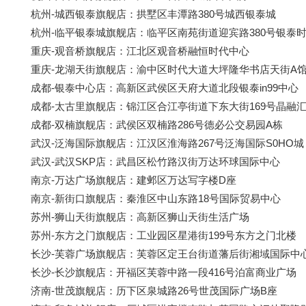
杭州-城西银泰旗舰店：拱墅区丰潭路380号城西银泰城
杭州-临平银泰城旗舰店：临平区南苑街道迎宾路380号银泰
重庆-观音桥旗舰店：江北区观音桥融恒时代中心
重庆-龙湖天街旗舰店：渝中区时代大道大坪隆华书店天街A
成都-银泰中心店：高新区武侯区天府大道北段银泰in99中心
成都-太古里旗舰店：锦江区合江亭街道下东大街169号晶融
成都-双楠旗舰店：武侯区双楠路286号德必公交易园A栋
武汉-泛海国际旗舰店：江汉区淮海路267号泛海国际S0HO城
武汉-武汉SKP店：武昌区松竹路汉街万达环球国际中心
南京-万达广场旗舰店：建邺区万达写字楼D座
南京-新街口旗舰店：秦淮区中山东路18号国际贸易中心
苏州-狮山天街旗舰店：高新区狮山天街生活广场
苏州-东方之门旗舰店：工业园区星港街199号东方之门北楼
长沙-芙蓉广场旗舰店：芙蓉区定王台街道藩后街湘域国际中
长沙-长沙旗舰店：开福区芙蓉中路一段416号泊富商业广场
济南-世茂旗舰店：历下区泉城路26号世茂国际广场B座