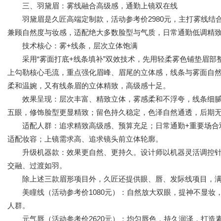
三、羽黛眉：雾线融合高级感，通勤上镜双在线
羽黛眉是久匠高端定制款，活动参考价2980元，主打雾线结
兼顾自然度与妆感，适配绝大多数脸型与气质，日常通勤低调精
技术核心：雾+线条，层次立体饱满
采用“雾面打底+线条填补”双效技术，先用轻柔雾色铺垫眉部
上勾勒核心毛流，重点强化眉峰、眉尾的立体感，线条与雾面自
柔和温婉，又有线条眉的立体精致，高级感十足。
效果呈现：层次丰富、精致立体，雾感柔和不浮夸，线条细腻
五眼，修饰脸型更显精致；留色持久稳定，色泽自然通透，后期
适配人群：追求精致高级感、预算充足；日常通勤+重要场合双
适配妆容；上镜需求高、追求镜头前立体轮廓。
升级机器款：效果更自然、更持久。设计师以机器灵活调控针
交融、过渡如羽。
除上述三款眉形项目外，久匠还提供眼、唇、发际线项目，满
美瞳线（活动参考价1080元）：自然放大双眼，提神不显妆
人群。
元气唇（活动参考价2620元）：均匀唇色，持久润泽，打造