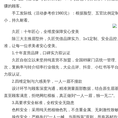
骤的顾客。
手工发际线（活动参考价1980元）：根据脸型、五官比例定
小，持久耐看。
久匠：十年匠心，全维度保障安心变美
除三大主推眉型外，久匠凭借品牌实力、1v1定制、安全品控
准，让每一位求美者安心变美。
1.十年直营品牌，口碑实力双认证
久匠自创立以来坚持纯直营不加盟，全国89家门店统一管理、统
次，复购率与转介绍率行业领先，大众点评、抖音、小红书等平台
力双认证。
2.四维定制与六感美学，一人一眉不撞款
设计环节与顾客深度沟通，精准测量面部数据，结合原生眉基
直至顾客满意，拒绝网红模板，真正做到“一人一眉，独一无二”。
3.高要求安全标准，全程安全无隐患
色料安全：采用纯天然植物色乳，不含重金属、无刺激性致敏
操作安全：严格执行“一人一械、当面拆装”原则，所有器材均