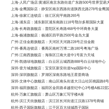
上海-人民广场店:黄浦区南京东路街道广东路500号世界贸易
上海-金鹰国际店：静安区南京西路街道陕西北路278号金鹰
上海-徐家汇连锁店：徐汇区宛平南路265号
上海-浦东店：浦东新区浦东南路1118号鄂尔多斯国际大厦
上海-长寿路旗舰店：普陀区长寿路468号中环商务大厦
上海-杨浦旗舰店：杨浦区四平路2500号金岛大厦
广州-正佳金殿旗舰店：天河区天河路228号正佳金殿
广州-番禺连锁店：番禺区南村万博二路180号粤海广场
广州-江南西旗舰店：海珠区江南大道中1号富力天域
广州-凯德绿地旗舰店：白云区云城西路888号白云绿地中心
深圳-壹方城旗舰店：宝安区新安街道hop国际中心
深圳-深圳旗舰店：罗湖区深南东路地王星荟商场
深圳-文体中心旗舰店：南山区南头街道大汪山社区桃园路8号
深圳-福田旗舰店：福田区金田路卓越世纪中心3号楼A栋22层2207
杭州-万象汇旗舰店：萧山区万象汇写字楼A座
杭州-滨江天街旗舰店：滨江区长河街道江汉路1378号商铺
杭州-西子国际旗舰店：江干区百大绿城西子国际