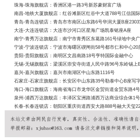
珠海-珠海旗舰店：香洲区港一路3号新苏豪财富广场
南昌-地铁大厦旗舰店：红谷滩新区红谷中大道788号江信国际花
青岛-青岛连锁店：青岛市市南区山东路6号华润大厦B座2303
大连-大连连锁店：大连市沙河口区星海广场凯泰铭座A座
南宁-青秀万达旗舰店：南宁市青秀区东葛路161号绿地中央广场A2
宁波-宁波连锁店：宁波市海曙区碶闸街58号都市仁和中心20
贵阳-贵阳旗舰店：南明区文昌南路18号亨特国际金融中心
无锡-无锡旗舰店：梁溪区崇安寺街道人民中路96号东岭锡上B座
嘉兴-嘉兴旗舰店：嘉兴市南湖区中山东路1116号
石家庄-石家庄旗舰店：长安区中山东路39号勒泰中心B座写字楼1
海口-海口旗舰店：海南省海口市龙华区金贸街道金贸东路4号
泉州-浦西万达旗舰店：丰泽区宝洲路浦西万达商业综合体1号建筑(
长春-长春连锁店：朝阳区重庆街道西安大路888号融大天玺22