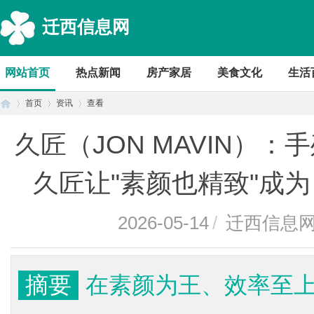
迁西信息网
网站首页
热点新闻
房产家居
美食文化
生活
首页
资讯
查看
久匠（JON MAVIN）
首
›
›
›
久匠让"素颜也精致"成为
2026-05-14
/
迁西信息
摘要
在素颜为王、效率至
页