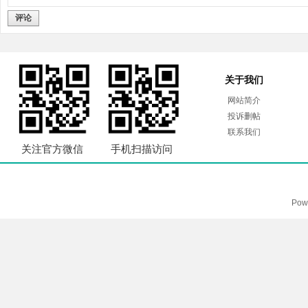
评论
关于我们
网站简介
投诉删帖
联系我们
关注官方微信
手机扫描访问
Pow