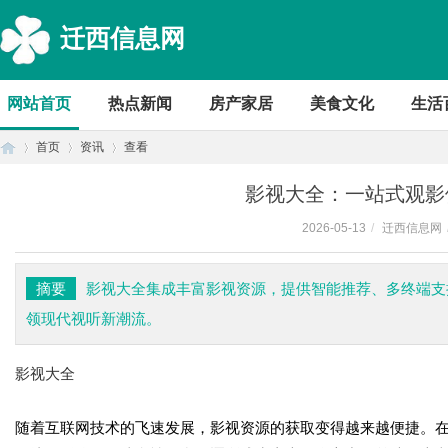
迁西信息网
网站首页
热点新闻
房产家居
美食文化
生活
首页
资讯
查看
影视大全：一站式观影
2026-05-13
/
迁西信息网
首
›
›
›
摘要
影视大全集成丰富影视资源，提供智能推荐、多终端支
领现代视听新潮流。
影视大全
随着互联网技术的飞速发展，影视资源的获取变得越来越便捷。在
页