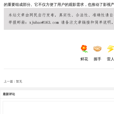
的重要组成部分。它不仅方便了用户的观影需求，也推动了影视
鲜花
握手
雷
上一篇：暂无
最新评论