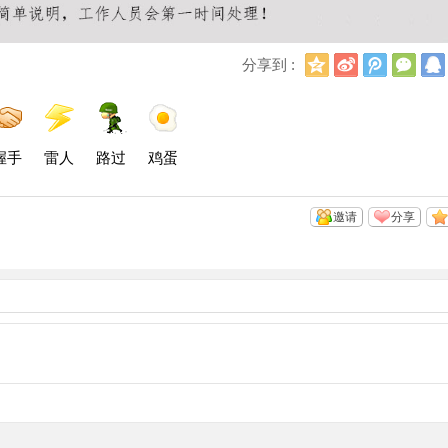
Q
新
腾
微
分享到 :
Q
浪
讯
信
空
微
微
间
博
博
握手
雷人
路过
鸡蛋
邀请
分享