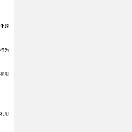
优化领
和行为
性和用
于利用