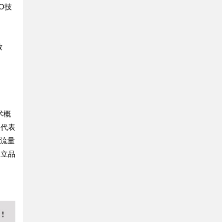
O技
致
术概
为代表
的流量
建立品