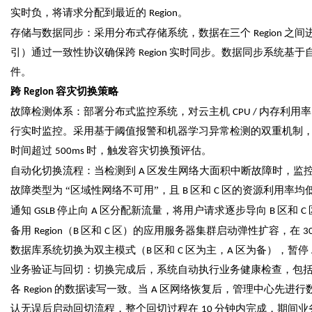
实时负，将请求分配到最近的
。
Region
存储与数据同步：采用分布式存储系统，数据在三个
之间
Region
引）通过一致性协议确保跨
实时同步。数据同步系统基于
Region
件。
跨
容灾切换策略
Region
故障检测体系：部署分布式监控系统，对云主机
内存利用率
CPU /
行实时监控。采用基于阈值报警和机器学习异常检测的双重机制
时间超过
时，触发容灾切换预评估。
500ms
自动化切换流程：当检测到
区发生网络大面积中断故障时，监
A
故障类型为 “区域性网络不可用”，且
区和
区的资源利用率均
B
C
通知
停止向
区分配新流量，将用户请求逐步导向
区和
GSLB
A
B
C
备用
（
区和
区）的应用服务器集群启动弹性扩容，在
Region
B
C
3
数据库系统切换为双主模式（
区和
区为主，
区为备），暂停
B
C
A
业务验证与回切：切换完成后，系统自动执行业务健康检查，包
各
的数据读写一致。当
区网络恢复后，管理中心先进行
Region
A
认无误后启动回切流程，整个回切过程在
分钟内完成，期间业
10