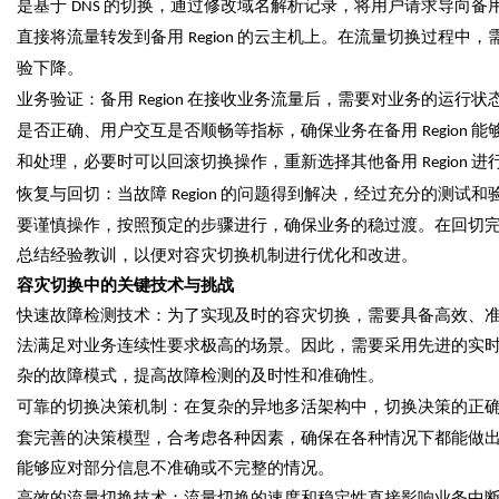
是基于
的切换，通过修改域名解析记录，将用户请求导向备
DNS
直接将流量转发到备用
的云主机上。在流量切换过程中，
Region
验下降。
业务验证：备用
在接收业务流量后，需要对业务的运行状
Region
是否正确、用户交互是否顺畅等指标，确保业务在备用
能
Region
和处理，必要时可以回滚切换操作，重新选择其他备用
进
Region
恢复与回切：当故障
的问题得到解决，经过充分的测试和
Region
要谨慎操作，按照预定的步骤进行，确保业务的稳过渡。在回切
总结经验教训，以便对容灾切换机制进行优化和改进。
容灾切换中的关键技术与挑战
快速故障检测技术：为了实现及时的容灾切换，需要具备高效、
法满足对业务连续性要求极高的场景。因此，需要采用先进的实
杂的故障模式，提高故障检测的及时性和准确性。
可靠的切换决策机制：在复杂的异地多活架构中，切换决策的正
套完善的决策模型，合考虑各种因素，确保在各种情况下都能做
能够应对部分信息不准确或不完整的情况。
高效的流量切换技术：流量切换的速度和稳定性直接影响业务中