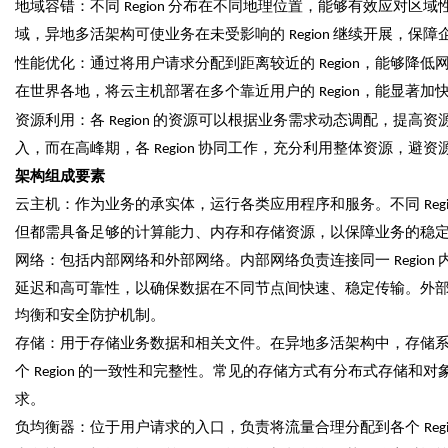
地域容错：不同
分布在不同地理位置，能够有效应对区域
Region
域，异地多活架构可使业务在未受影响的
继续开展，保障
Region
性能优化：通过将用户请求分配到距离较近的
，能够降低
Region
在世界各地，将云主机部署在多个靠近用户的
，能显著加
Region
资源利用：各
的资源可以根据业务需求动态调配，提高资
Region
入，而在高峰期，各
协同工作，充分利用整体资源，避资
Region
架构组成要素
云主机：作为业务的承实体，运行各类应用程序和服务。不同
Reg
但都需具备足够的计算能力、内存和存储资源，以保障业务的稳
网络：包括内部网络和外部网络。内部网络负责连接同一
Region
延迟和高可靠性，以确保数据在不同节点间快速、稳定传输。外
均衡和安全防护机制。
存储：用于存储业务数据和相关文件。在异地多活架构中，存储
个
的一致性和完整性。常见的存储方式有分布式存储和对
Region
求。
负均衡器：位于用户请求的入口，负责将流量合理分配到各个
Reg