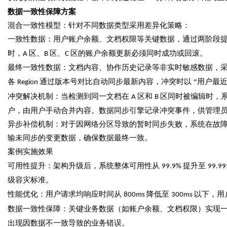
数据一致性保障方案
混合一致性模型：针对不同数据类型采用差异化策略：
一致性数据：用户账户余额、文档权限等关键数据，通过两阶段
时，
区、
区、
区的账户余额更新必须同时成功或回滚。
A
B
C
最终一致性数据：文档内容、协作历史记录等非实时敏感数据，
各
通过版本号对比自动同步最新内容，冲突时以 “用户最
Region
冲突解决机制：当检测到同一文档在
区和
区同时被编辑时，
A
B
户，由用户手动合并内容。数据同步引擎记录冲突事件，供管理
异步补偿机制：对于因网络分区导致的暂时同步失败，系统在故
输未同步的变更数据，确保数据最终一致。
案例实施效果
可用性提升：架构升级后，系统整体可用性从
提升至
99.9%
99.9
级容灾标准。
性能优化：用户请求均响应时间从
降低至
以下，用
800ms
300ms
数据一致性保障：关键业务数据（如账户余额、文档权限）实现
出现因数据不一致导致的业务错误。