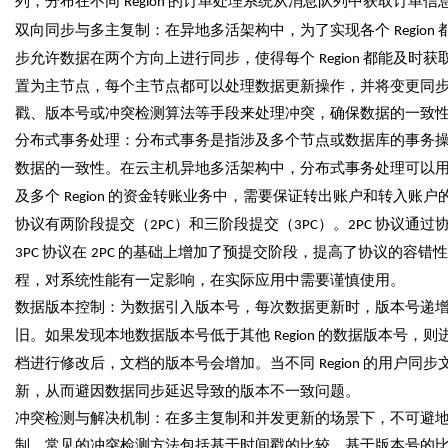
列，分布在不同
的订单处理系统从消息队列中获取订单信
Region
双向同步与多主复制：在异地多活架构中，为了实现各个
Region
步允许数据在两个方向上进行同步，使得每个
都能及时获
Region
置为主节点，每个主节点都可以处理数据更新操作，并将变更同
戳、版本号或冲突检测算法等手段来处理冲突，确保数据的一致
分布式事务处理：分布式事务是指涉及多个节点或数据库的事务
数据的一致性。在云主机异地多活架构中，分布式事务处理可以
及多个
的资金转账业务中，需要保证转出账户和转入账户
Region
协议有两阶段提交（
）和三阶段提交（
）。
协议通过
2PC
3PC
2PC
协议在
的基础上增加了预提交阶段，提高了协议的容错性
3PC
2PC
程，对系统性能有一定影响，在实际应用中需要谨慎使用。
数据版本控制：为数据引入版本号，每次数据更新时，版本号递
旧。如果发现本地数据版本号低于其他
的数据版本号，则
Region
档进行修改后，文档的版本号会增加。当不同
的用户同步
Region
新，从而避因数据同步延迟导致的版本不一致问题。
冲突检测与解决机制：在多主复制和并发更新的场景下，不可避
制。常见的冲突检测方法包括基于时间戳的比较、基于版本号的