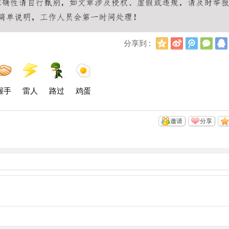
Q
新
腾
微
分享到 :
Q
浪
讯
信
空
微
微
间
博
博
握手
雷人
路过
鸡蛋
邀请
分享