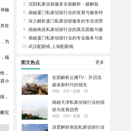
5.
来
沈阳私家侦探服务全面解析：破解疑
人寻物
6.
云，守护真相的专家助力
揭秘厦门私家侦探行业的发展与服务特
7.
色详解
深入解析厦门私家侦探服务的专业优势
，并在
8.
与实际应用
揭秘南昌私家侦探行业的真实面貌与服
9.
务价值详解
揭秘厦门私家侦探行业的专业服务与发
析，为
10.
展趋势
武汉配眼镜 上海配眼镜
益，福
更多
图文热点
规性，
全面解析云播TV：开启流
不容小
媒体新时代的领先
浏览 : 225
/
回复 : 10
手段，
揭秘天津私家侦探行业的现
状与发展趋势
不断完
浏览 : 225
/
回复 : 10
深度解析南昌私家侦探行业